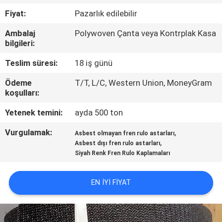
KONTROL
Fiyat:
Pazarlık edilebilir
Ambalaj
Polywoven Çanta veya Kontrplak Kasa
BIZE
bilgileri:
ULAŞIN
Teslim süresi:
18 iş günü
Ödeme
T/T, L/C, Western Union, MoneyGram
BIR
koşulları:
TEKLIF
Yetenek temini:
ayda 500 ton
ISTEĞI
Vurgulamak:
,
Asbest olmayan fren rulo astarları
,
Asbest dışı fren rulo astarları
SITE
Siyah Renk Fren Rulo Kaplamaları
HARITASI
EN IYI FIYAT
PRIVACY
POLICY