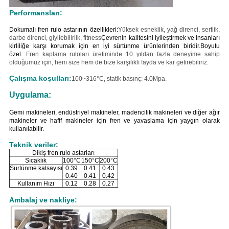
Performansları:
Dokumalı fren rulo astarının özellikleri:
Yüksek esneklik, yağ direnci, sertlik,
darbe direnci, giyilebilirlik, fitness
Çevrenin kalitesini iyileştirmek ve insanları
kirliliğe karşı korumak için en iyi sürtünme ürünlerinden biridir.
Boyutu
özel.
Fren kaplama ruloları üretiminde 10 yıldan fazla deneyime sahip
olduğumuz için, hem size hem de bize karşılıklı fayda ve kar getirebiliriz.
Çalışma koşulları:
100~316°C, statik basınç: 4.0Mpa.
Uygulama:
Gemi makineleri, endüstriyel makineler, madencilik makineleri ve diğer ağır
makineler ve hafif makineler için fren ve yavaşlama için yaygın olarak
kullanılabilir.
Teknik veriler:
Dikiş fren rulo astarları
Sıcaklık
100°C
150°C
200°C
Sürtünme katsayısı
0.39
0.41
0.43
0.40
0.41
0.42
Kullanım Hızı
0.12
0.28
0.27
Ambalaj ve nakliye: