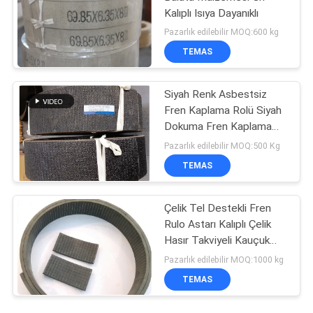
Kalıplı Isıya Dayanıklı
Pazarlık edilebilir MOQ:600 kg
TEMAS
Siyah Renk Asbestsiz
Fren Kaplama Rolü Siyah
Dokuma Fren Kaplama
Rolü Karanlık Fren
Pazarlık edilebilir MOQ:500 Kg
TEMAS
Çelik Tel Destekli Fren
Rulo Astarı Kalıplı Çelik
Hasır Takviyeli Kauçuk
Malzeme
Pazarlık edilebilir MOQ:1000 kg
TEMAS