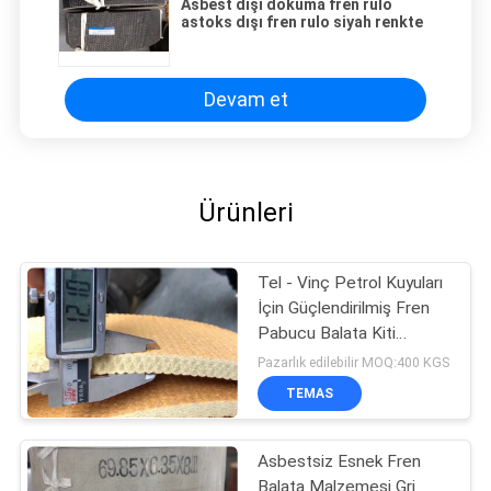
Asbest dışı dokuma fren rulo
astoks dışı fren rulo siyah renkte
Devam et
Ürünleri
Tel - Vinç Petrol Kuyuları
İçin Güçlendirilmiş Fren
Pabucu Balata Kiti
Asbestsiz
Pazarlık edilebilir MOQ:400 KGS
TEMAS
Asbestsiz Esnek Fren
Balata Malzemesi Gri