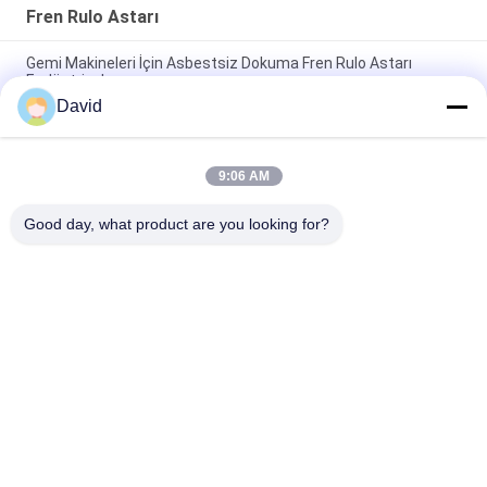
Fren Rulo Astarı
Gemi Makineleri İçin Asbestsiz Dokuma Fren Rulo Astarı
Endüstriyel
David
Otomatik Traktör Parçaları Fren Rulosu Astarlı Bakır Pirinçli
Fren Tamburu Fren Pabucu İçin
9:06 AM
Cam Viskon Fiber Fren Bandı Astar Malzemesi ISO9001
Sertifikası
Good day, what product are you looking for?
Popüler Kategoriler
Tüm
Fren Balata Rulosu
Fren Rulo Astarı
Dokuma Balata 
Fren Bloğu 
Rulosu
Malzemesi
Dokuma Fren Balata 
Endüstriyel Fren 
Malzemesi
Balatası