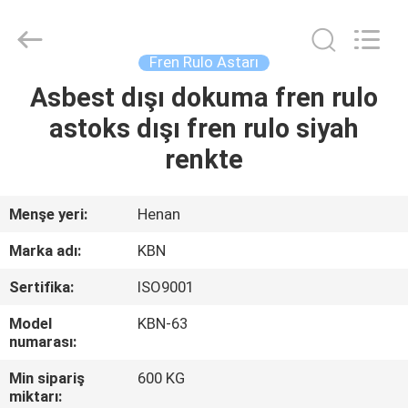
Zhengzhou
Kebona
Industry
Co.,
Ltd.
Fren Rulo Astarı
All
Rights
Reserved.
Asbest dışı dokuma fren rulo
EV
astoks dışı fren rulo siyah
ÜRÜN:%
renkte
S
Menşe yeri:
Henan
HAKKIMIZDA
Marka adı:
KBN
Sertifika:
ISO9001
FABRIKA
Model
KBN-63
TURU
numarası:
Min sipariş
600 KG
KALITE
miktarı: