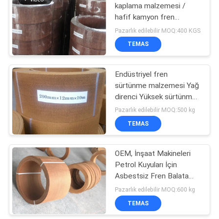
kaplama malzemesi /
hafif kamyon fren
kaplama rulo parçaları
Pazarlık edilebilir MOQ:400 KGS
TEMAS
Endüstriyel fren
sürtünme malzemesi Yağ
direnci Yüksek sürtünme
levhası malzemesi
Pazarlık edilebilir MOQ:500 kg
TEMAS
OEM, İnşaat Makineleri
Petrol Kuyuları İçin
Asbestsiz Fren Balata
Malzemesi Sundu
Pazarlık edilebilir MOQ:600 kg
TEMAS