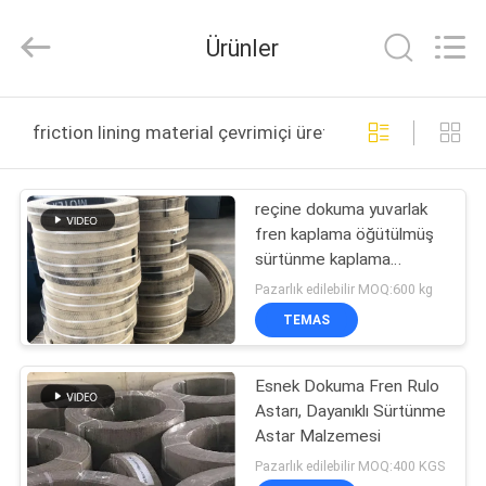
Zhengzhou
Kebona
Industry
Ürünler
Co.,
Ltd.
All
Rights
Reserved.
EV
friction lining material çevrimiçi üretim
ÜRÜN:%
reçine dokuma yuvarlak
S
fren kaplama öğütülmüş
sürtünme kaplama
HAKKIMIZDA
malzemesi reçine
Pazarlık edilebilir MOQ:600 kg
dokuma frenler
TEMAS
FABRIKA
Esnek Dokuma Fren Rulo
TURU
Astarı, Dayanıklı Sürtünme
Astar Malzemesi
KALITE
Pazarlık edilebilir MOQ:400 KGS