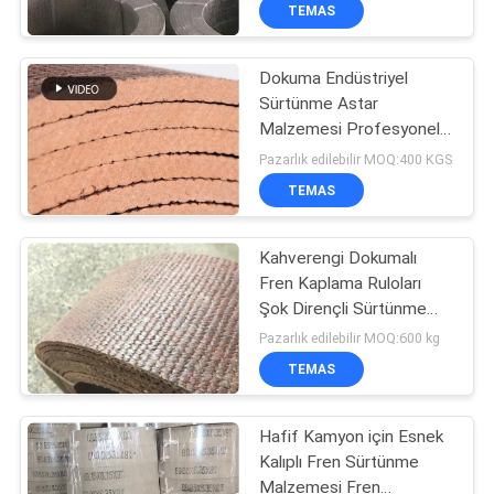
KONTROL
TEMAS
Dokuma Endüstriyel
BIZE
Sürtünme Astar
ULAŞIN
Malzemesi Profesyonel
Reçine Kalıplı
Pazarlık edilebilir MOQ:400 KGS
BIR
TEMAS
TEKLIF
Kahverengi Dokumalı
ISTEĞI
Fren Kaplama Ruloları
Şok Dirençli Sürtünme
SITE
Kaplama Malzemesi Fren
Pazarlık edilebilir MOQ:600 kg
Ruloları
HARITASI
TEMAS
Hafif Kamyon için Esnek
PRIVACY
Kalıplı Fren Sürtünme
POLICY
Malzemesi Fren