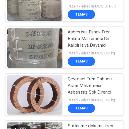
Sürtünme Astar
Pazarlık edilebilir MOQ:50 Rulo
Malzemesi
TEMAS
Asbestsiz Esnek Fren
Balata Malzemesi Gri
Kalıplı Isıya Dayanıklı
Pazarlık edilebilir MOQ:600 kg
TEMAS
Çevresel Fren Pabucu
Astar Malzemesi
Asbestsiz Şok Direnci
Pazarlık edilebilir MOQ:500 kg
TEMAS
Sürtünme dokuma fren