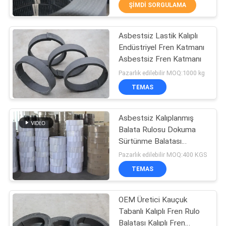
KONTROL
ŞIMDI SORGULAMA
Asbestsiz Lastik Kalıplı
BIZE
25
Endüstriyel Fren Katmanı
ULAŞIN
Asbestsiz Fren Katmanı
Dokuma Balata
Pazarlık edilebilir MOQ:1000 kg
Rulosu
BIR
TEMAS
TEKLIF
Asbestsiz Kalıplanmış
ISTEĞI
Balata Rulosu Dokuma
Sürtünme Balatası
34
SITE
Malzemesi Asbestsiz
Pazarlık edilebilir MOQ:400 KGS
Fren Balatası
Fren Bloğu
HARITASI
TEMAS
Malzemesi
OEM Üretici Kauçuk
PRIVACY
Tabanlı Kalıplı Fren Rulo
POLICY
Balatası Kalıplı Fren