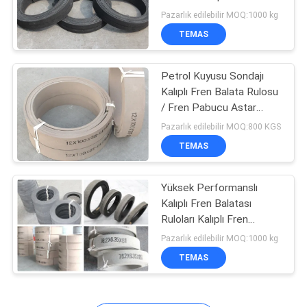
Balatası
Pazarlık edilebilir MOQ:1000 kg
TEMAS
32
Dokuma Fren Balata
Petrol Kuyusu Sondajı
Kalıplı Fren Balata Rulosu
Malzemesi
/ Fren Pabucu Astar
Malzemesi Kalıplı
Pazarlık edilebilir MOQ:800 KGS
TEMAS
Yüksek Performanslı
29
Kalıplı Fren Balatası
Endüstriyel Fren
Ruloları Kalıplı Fren
Balatası
Pazarlık edilebilir MOQ:1000 kg
Balatası
TEMAS