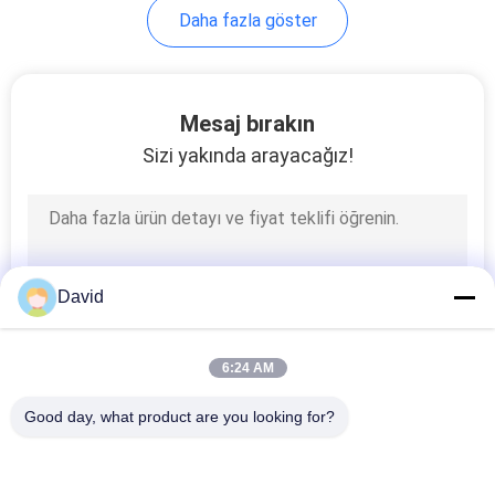
Daha fazla göster
10
Conta Halkası
Mesaj bırakın
Contası
Sizi yakında arayacağız!
17
David
Asbestsiz Fren
6:24 AM
Balatası
Good day, what product are you looking for?
Popüler Kategoriler
Tüm