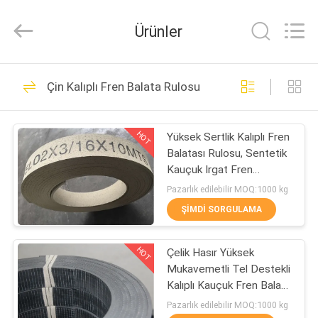
Zhengzhou
Kebona
Industry
Ürünler
Co.,
Ltd.
All
Rights
Reserved.
EV
42
Çin Kalıplı Fren Balata Rulosu
Fren Balata Rulosu
ÜRÜN:%
HOT
Yüksek Sertlik Kalıplı Fren
S
Balatası Rulosu, Sentetik
Kauçuk Irgat Fren
HAKKIMIZDA
Balatası
Pazarlık edilebilir MOQ:1000 kg
ŞIMDI SORGULAMA
23
FABRIKA
HOT
Çelik Hasır Yüksek
TURU
Fren Rulo Astarı
Mukavemetli Tel Destekli
Kalıplı Kauçuk Fren Balata
KALITE
Malzemesi
Pazarlık edilebilir MOQ:1000 kg