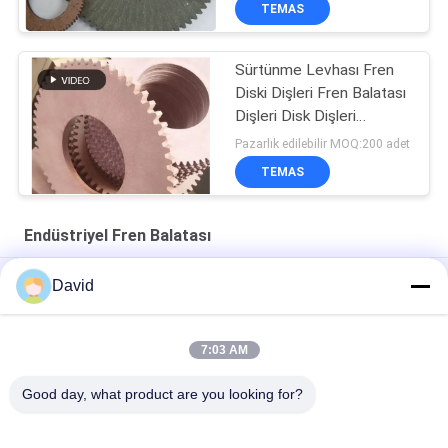
TEMAS
Sürtünme Levhası Fren
Diski Dişleri Fren Balatası
Dişleri Disk Dişleri
Sürtünme Balatası
Pazarlık edilebilir MOQ:200 adet
TEMAS
Endüstriyel Fren Balatası
Kalınlık 3mm Asbestsiz Sürtünme Malzemeleri
David
Güç Pres Makinası Yağ Direnci Endüstriyel Fren Balatası
7:03 AM
Irgat Traktörleri İçin Esnek Endüstriyel Sürtünme Malzemeleri
Vinç Vinç Kaldırma
Good day, what product are you looking for?
Popüler Kategoriler
Tüm