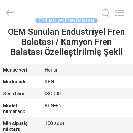
Zhengzhou
Kebona
Industry
Co.,
Ltd.
Endüstriyel Fren Balatası
All
Rights
Reserved.
OEM Sunulan Endüstriyel Fren
EV
Balatası / Kamyon Fren
ÜRÜN:%
Balatası Özelleştirilmiş Şekil
S
Menşe yeri:
Henan
HAKKIMIZDA
Marka adı:
KBN
Sertifika:
ISO9001
FABRIKA
Model
KBN-F6
TURU
numarası:
Min sipariş
100 adet
KALITE
miktarı: