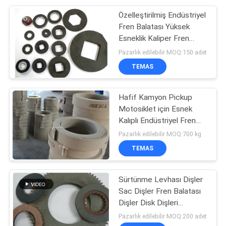
Özelleştirilmiş Endüstriyel
Fren Balatası Yüksek
Esneklik Kaliper Fren
Blokları
Pazarlık edilebilir MOQ:150 adet
TEMAS
Hafif Kamyon Pickup
Motosiklet için Esnek
Kalıplı Endüstriyel Fren
Balatası
Pazarlık edilebilir MOQ:700 kg
TEMAS
Sürtünme Levhası Dişler
Sac Dişler Fren Balatası
Dişler Disk Dişleri
Sürtünme Balatası
Pazarlık edilebilir MOQ:200 adet