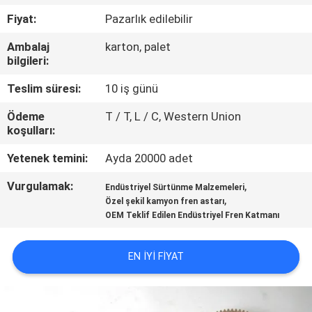
KONTROL
Fiyat:
Pazarlık edilebilir
Ambalaj
karton, palet
BIZE
bilgileri:
ULAŞIN
Teslim süresi:
10 iş günü
Ödeme
T / T, L / C, Western Union
BIR
koşulları:
TEKLIF
Yetenek temini:
Ayda 20000 adet
ISTEĞI
Vurgulamak:
,
Endüstriyel Sürtünme Malzemeleri
,
Özel şekil kamyon fren astarı
SITE
OEM Teklif Edilen Endüstriyel Fren Katmanı
HARITASI
EN IYI FIYAT
PRIVACY
POLICY