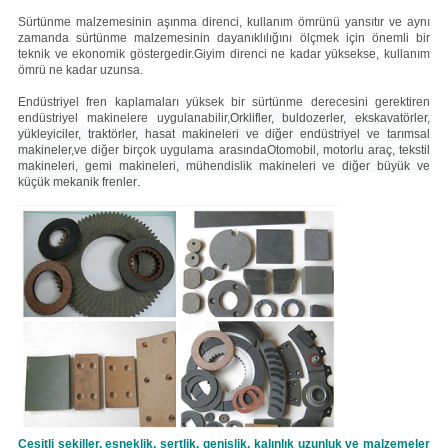
Sürtünme malzemesinin aşınma direnci, kullanım ömrünü yansıtır ve aynı
zamanda sürtünme malzemesinin dayanıklılığını ölçmek için önemli bir
teknik ve ekonomik göstergedir.Giyim direnci ne kadar yüksekse, kullanım
ömrü ne kadar uzunsa.
Endüstriyel fren kaplamaları yüksek bir sürtünme derecesini gerektiren
endüstriyel makinelere uygulanabilir,
Orklifler, buldozerler, ekskavatörler,
yükleyiciler, traktörler, hasat makineleri ve diğer endüstriyel ve tarımsal
makineler,
ve diğer birçok uygulama arasında
Otomobil, motorlu araç, tekstil
makineleri, gemi makineleri, mühendislik makineleri ve diğer büyük ve
.
küçük mekanik frenler
Çeşitli şekiller, esneklik, sertlik, genişlik, kalınlık uzunluk ve malzemeler