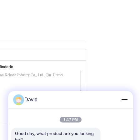
önderin
David
1:17 PM
(
0
/ 3000)
Good day, what product are you looking 
for?