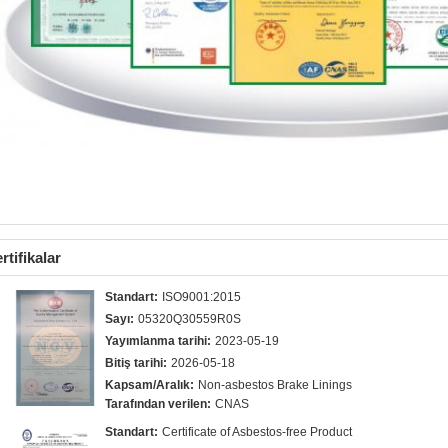
rtifikalar
Standart:
ISO9001:2015
Sayı:
05320Q30559R0S
Yayımlanma tarihi:
2023-05-19
Bitiş tarihi:
2026-05-18
Kapsam/Aralık:
Non-asbestos Brake Linings
Tarafından verilen:
CNAS
Standart:
Certificate of Asbestos-free Product