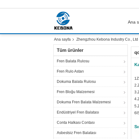
Ana s
Ana sayfa
Zhengzhou Kebona Industry Co., Ltd K
Tüm ürünler
qc
Fren Balata Rulosu
Ka
Fren Rulo Astarı
1Z
Dokuma Balata Rulosu
2.
Fren Bloğu Malzemesi
3.
4.
Dokuma Fren Balata Malzemesi
5.
Endüstriyel Fren Balatası
6I
Conta Halkası Contası
Sı
Asbestsiz Fren Balatası