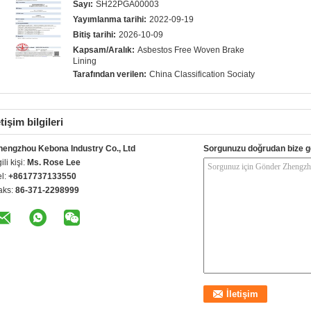
Sayı:
SH22PGA00003
Yayımlanma tarihi:
2022-09-19
Bitiş tarihi:
2026-10-09
Kapsam/Aralık:
Asbestos Free Woven Brake
Lining
Tarafından verilen:
China Classification Sociaty
etişim bilgileri
hengzhou Kebona Industry Co., Ltd
Sorgunuzu doğrudan bize g
gili kişi:
Ms. Rose Lee
el:
+8617737133550
aks:
86-371-2298999