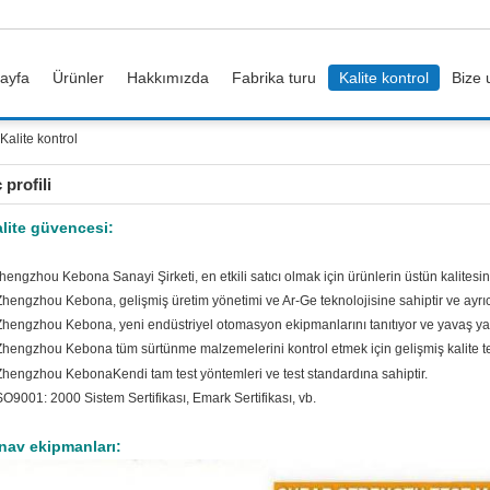
ayfa
Ürünler
Hakkımızda
Fabrika turu
Kalite kontrol
Bize 
alite kontrol
 profili
lite güvencesi:
hengzhou Kebona Sanayi Şirketi, en etkili satıcı olmak için ürünlerin üstün kalitesi
Zhengzhou Kebona, gelişmiş üretim yönetimi ve Ar-Ge teknolojisine sahiptir ve ayrıc
Zhengzhou Kebona, yeni endüstriyel otomasyon ekipmanlarını tanıtıyor ve yavaş yav
Zhengzhou Kebona tüm sürtünme malzemelerini kontrol etmek için gelişmiş kalite tes
Zhengzhou Kebona
Kendi tam test yöntemleri ve test standardına sahiptir.
SO9001: 2000 Sistem Sertifikası, Emark Sertifikası, vb.
nav ekipmanları: