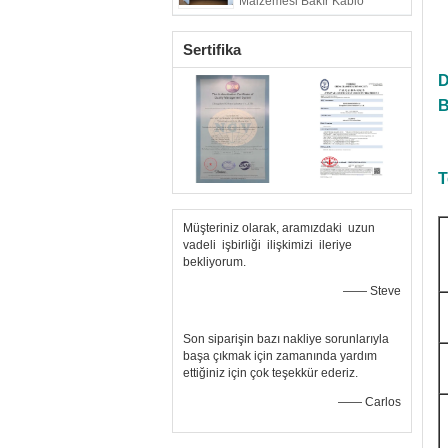
Malzemesi Bakır Kablo
Güçlendirilmiş
Sertifika
D
B
T
Müşteriniz olarak, aramızdaki uzun
vadeli işbirliği ilişkimizi ileriye
bekliyorum.
—— Steve
Son siparişin bazı nakliye sorunlarıyla
başa çıkmak için zamanında yardım
ettiğiniz için çok teşekkür ederiz.
—— Carlos