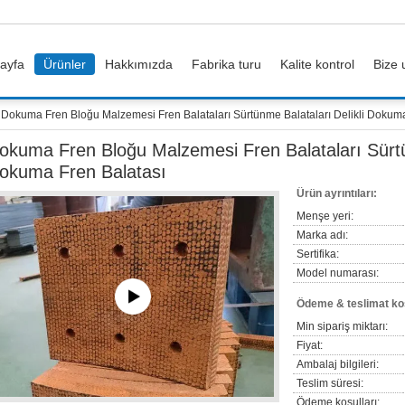
ayfa
Ürünler
Hakkımızda
Fabrika turu
Kalite kontrol
Bize 
Dokuma Fren Bloğu Malzemesi Fren Balataları Sürtünme Balataları Delikli Dokuma
okuma Fren Bloğu Malzemesi Fren Balataları Sürtün
okuma Fren Balatası
Ürün ayrıntıları:
Menşe yeri:
Marka adı:
Sertifika:
Model numarası:
Ödeme & teslimat koş
Min sipariş miktarı:
Fiyat:
Ambalaj bilgileri:
Teslim süresi:
Ödeme koşulları: