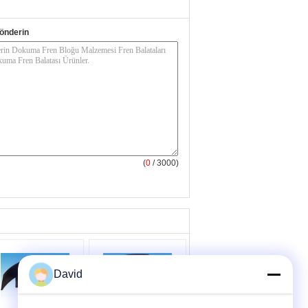
önderin
(
0
/ 3000)
David