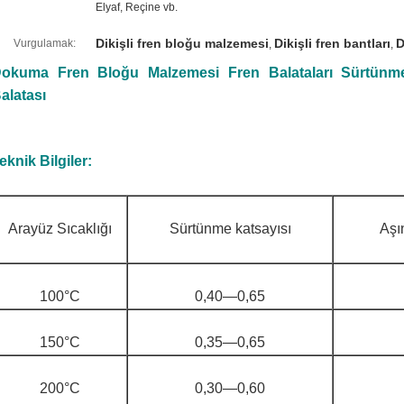
Elyaf, Reçine vb.
Dikişli fren bloğu malzemesi
Dikişli fren bantları
D
Vurgulamak:
,
,
okuma Fren Bloğu Malzemesi Fren Balataları Sürtünme
alatası
eknik Bilgiler:
Arayüz Sıcaklığı
Sürtünme katsayısı
Aşı
100°C
0,40—0,65
150°C
0,35—0,65
200°C
0,30—0,60