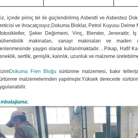
iz, içinde pirinç tel ile güçlendirilmiş Asbestli ve Asbestsiz D
reticisi ve ihracatçısıyız.Dokuma Bloklar, Petrol Kuyusu Delme Mak
otosikletler, Şeker Değirmeni, Vinç, Blender, Jeneratör, İ
ühendislik makinaları, sanayi makinaları ve maden m
renlenmesinde yaygın olarak kullanılmaktadır. , Pikap, Hafif K
sneklik, sertlik, genişlik, kalınlık, uzunluk ve malzeme üretebilme
izim
Dokuma Fren Bloğu
sürtünme malzemesi, bakır teller/pir
ürtünme malzemelerinden yapılmıştır.Yüksek derecede sürtünm
ygulanabilir.
mbalajlama: