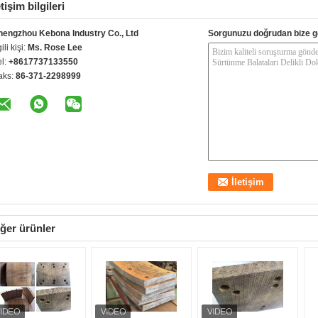
etişim bilgileri
hengzhou Kebona Industry Co., Ltd
Sorgunuzu doğrudan bize g
gili kişi:
Ms. Rose Lee
el:
+8617737133550
aks:
86-371-2298999
ğer ürünler