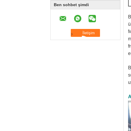
Ben sohbet şimdi
B
ü
M
m
f
e
B
s
u
A