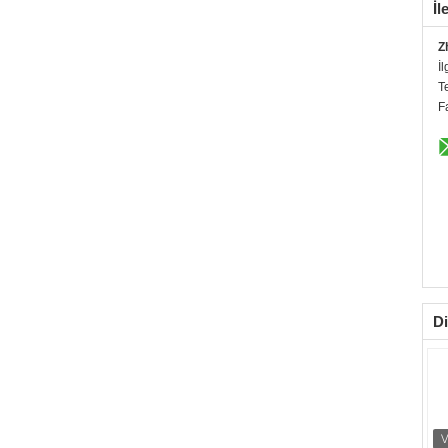
İl
Z
İl
T
F
Di