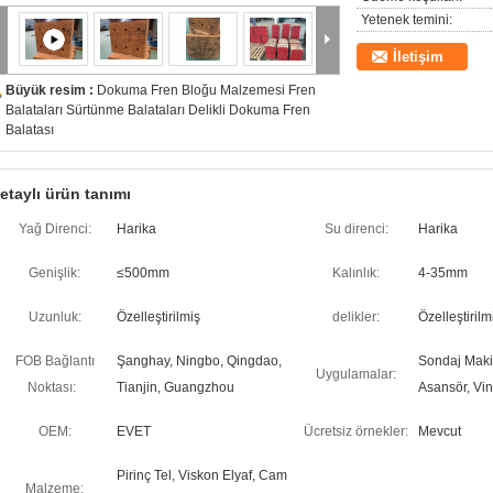
Yetenek temini:
İletişim
Büyük resim :
Dokuma Fren Bloğu Malzemesi Fren
Balataları Sürtünme Balataları Delikli Dokuma Fren
Balatası
etaylı ürün tanımı
Yağ Direnci:
Harika
Su direnci:
Harika
Genişlik:
≤500mm
Kalınlık:
4-35mm
Uzunluk:
Özelleştirilmiş
delikler:
Özelleştirilm
FOB Bağlantı
Şanghay, Ningbo, Qingdao,
Sondaj Makin
Uygulamalar:
Noktası:
Tianjin, Guangzhou
Asansör, Vin
OEM:
EVET
Ücretsiz örnekler:
Mevcut
Pirinç Tel, Viskon Elyaf, Cam
Malzeme: