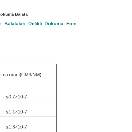
okuma Balata
 Balataları Delikli Dokuma Fren
nma oranı(CM3/NM)
≤0,7×10-7
≤1,1×10-7
≤1,3×10-7