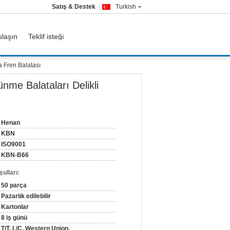
Satış & Destek
Turkish
ulaşın
Teklif isteği
 Fren Balatası
me Balataları Delikli
Henan
KBN
ISO9001
KBN-B66
ulları:
50 parça
Pazarlık edilebilir
Kartonlar
8 iş günü
T/T, L/C, Western Union,