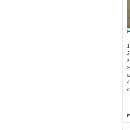
E
1
2
z
3
a
4
s
E