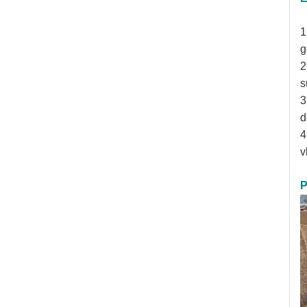
1
g
2
s
3
d
4
v
P