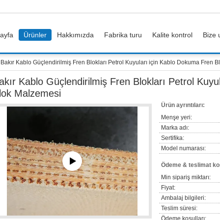
ayfa
Ürünler
Hakkımızda
Fabrika turu
Kalite kontrol
Bize 
Bakır Kablo Güçlendirilmiş Fren Blokları Petrol Kuyuları için Kablo Dokuma Fren 
akır Kablo Güçlendirilmiş Fren Blokları Petrol Kuy
lok Malzemesi
Ürün ayrıntıları:
Menşe yeri:
Marka adı:
Sertifika:
Model numarası:
Ödeme & teslimat koş
Min sipariş miktarı:
Fiyat:
Ambalaj bilgileri:
Teslim süresi:
Ödeme koşulları: