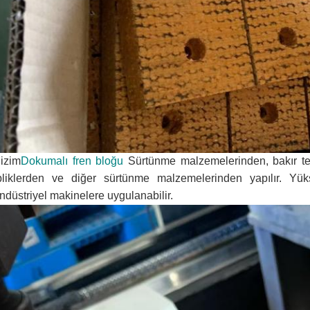
izim
Dokumalı fren bloğu
Sürtünme malzemelerinden, bakır tel
pliklerden ve diğer sürtünme malzemelerinden yapılır. Yü
ndüstriyel makinelere uygulanabilir.