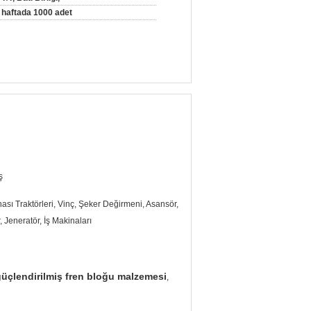
haftada 1000 adet
ş
sı Traktörleri, Vinç, Şeker Değirmeni, Asansör,
, Jeneratör, İş Makinaları
 güçlendirilmiş fren bloğu malzemesi
,