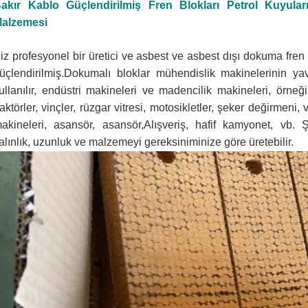
akır Kablo Güçlendirilmiş Fren Blokları Petrol Kuyul
alzemesi
iz profesyonel bir üretici ve asbest ve asbest dışı dokuma fren bl
üçlendirilmiş.Dokumalı bloklar mühendislik makinelerinin y
ullanılır, endüstri makineleri ve madencilik makineleri, örneğ
raktörler, vinçler, rüzgar vitresi, motosikletler, şeker değirmeni, v
akineleri, asansör, asansör,Alışveriş, hafif kamyonet, vb.
Ş
alınlık, uzunluk ve malzemeyi gereksiniminize göre üretebilir.