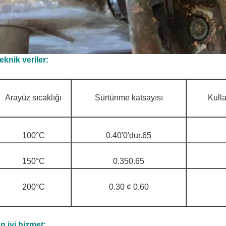
eknik veriler:
Arayüz sıcaklığı
Sürtünme katsayısı
Kull
100°C
0.40'0'dur.65
150°C
0.350.65
200°C
0.30 ¢ 0.60
n iyi hizmet: