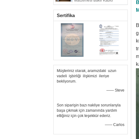
Malzemesi Bakır Kablo
B
Güçlendirilmiş
M
Sertifika
B
g
k
t
m
k
Müşteriniz olarak, aramızdaki uzun
vadeli işbirliği ilişkimizi ileriye
bekliyorum.
—— Steve
Son siparişin bazı nakliye sorunlarıyla
başa çıkmak için zamanında yardım
ettiğiniz için çok teşekkür ederiz.
—— Carlos