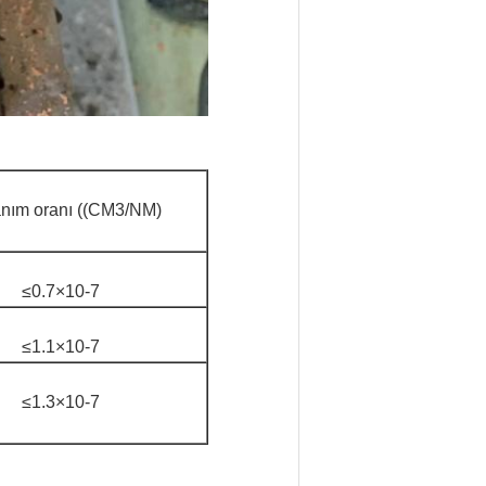
anım oranı ((CM3/NM)
≤0.7×10-7
≤1.1×10-7
≤1.3×10-7