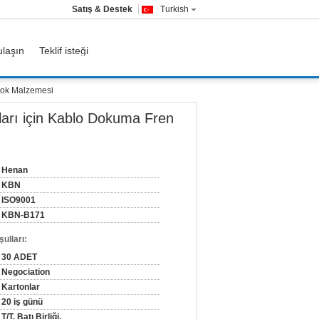
Satış & Destek
Turkish
ulaşın
Teklif isteği
Blok Malzemesi
uları için Kablo Dokuma Fren
Henan
KBN
ISO9001
KBN-B171
ulları:
30 ADET
Negociation
Kartonlar
20 iş günü
T/T, Batı Birliği,