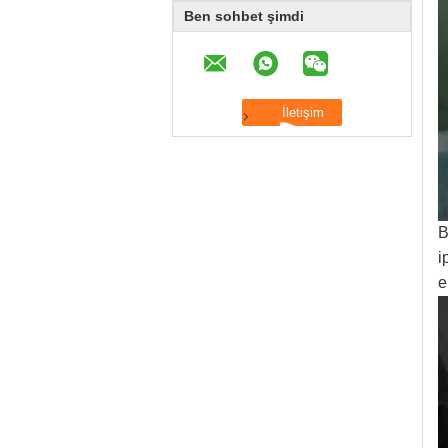
Ben sohbet şimdi
B
i
e