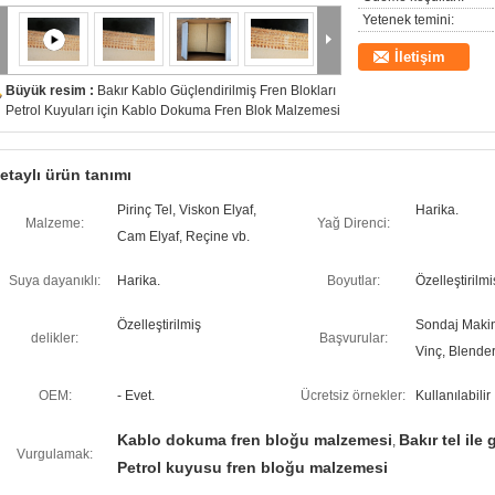
Yetenek temini:
İletişim
Büyük resim :
Bakır Kablo Güçlendirilmiş Fren Blokları
Petrol Kuyuları için Kablo Dokuma Fren Blok Malzemesi
etaylı ürün tanımı
Pirinç Tel, Viskon Elyaf,
Harika.
Malzeme:
Yağ Direnci:
Cam Elyaf, Reçine vb.
Suya dayanıklı:
Harika.
Boyutlar:
Özelleştirilmi
Özelleştirilmiş
Sondaj Makina
delikler:
Başvurular:
Vinç, Blender
OEM:
- Evet.
Ücretsiz örnekler:
Kullanılabilir
Kablo dokuma fren bloğu malzemesi
Bakır tel ile
,
Vurgulamak:
Petrol kuyusu fren bloğu malzemesi