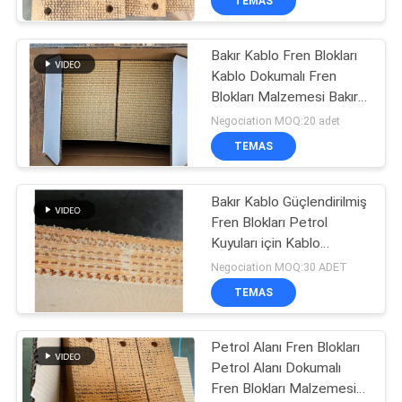
TEMAS
Bakır Kablo Fren Blokları
Kablo Dokumalı Fren
Blokları Malzemesi Bakır
Kablo Güçlendirilmiş
Negociation MOQ:20 adet
TEMAS
Bakır Kablo Güçlendirilmiş
Fren Blokları Petrol
Kuyuları için Kablo
Dokuma Fren Blok
Negociation MOQ:30 ADET
Malzemesi
TEMAS
Petrol Alanı Fren Blokları
Petrol Alanı Dokumalı
Fren Blokları Malzemesi