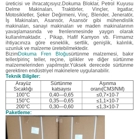
üreticisi ve ihracatçısıyız.Dokuma Bloklar, Petrol Kuyusu
Delme Makinaları, Traktörler, Vinçler, Irgatlar,
Motosikletler, Şeker Değirmeni, Vinç, Blender, Jeneratör,
İş Makinaları, Asansör, Asansör gibi mühendislik
makinaları, sanayi makinaları ve maden makinalarının
yavaşlamasında ve frenlenmesinde yaygın olarak
kullanılmaktadır. , Pikap, Hafif Kamyon vb.
Firmamız
ihtiyacınıza göre esneklik, sertlik, genişlik, kalınlık,
uzunluk ve malzeme üretebilmektedir.
Bizim
Dokuma Fren Bloğu
sürtünme malzemesi, bakır
teller/pirinç teller, reçine, iplikler ve diğer sürtünme
malzemelerinden yapılmıştır.Yüksek derecede sürtünme
gerektiren endüstriyel makinelere uygulanabilir.
Teknik Bilgiler:
Arayüz
Sürtünme
Aşınma
Sıcaklığı
katsayısı
oranı(CM3/NM)
100°C
0,40—0,65
≤0,7×10-7
150°C
0,35—0,65
≤1,1×10-7
200°C
0,30—0,60
≤1,3×10-7
Paketleme: