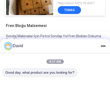
Pile Driver Drilling Rig için
Negociation MOQ:30 ADET
TEMAS
Fren Bloğu Malzemesi
Sondaj Makinaları İçin Petrol Sondajı Yol Fren Blokları Dokuma
Fren Balataları
David
Asbest içermeyen dokuma fren astarı dokuma fren bloğu
petrol kuyusu sondajı için dokuma fren yastığı
8:17 AM
Buhur makinesi dokuma fren kaplamaları petrol kuyuları
sondajı için reçin fren blokları
Good day, what product are you looking for?
Popüler Kategoriler
Tüm
Fren Balata Rulosu
Fren Rulo Astarı