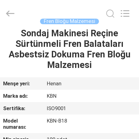
Zhengzhou
Kebona
Industry
Co.,
Ltd.
Fren Bloğu Malzemesi
All
Rights
Reserved.
Sondaj Makinesi Reçine
EV
Sürtünmeli Fren Balataları
ÜRÜN:%
Asbestsiz Dokuma Fren Bloğu
S
Malzemesi
HAKKIMIZDA
Menşe yeri:
Henan
Marka adı:
KBN
FABRIKA
Sertifika:
ISO9001
TURU
Model
KBN-B18
numarası:
KALITE