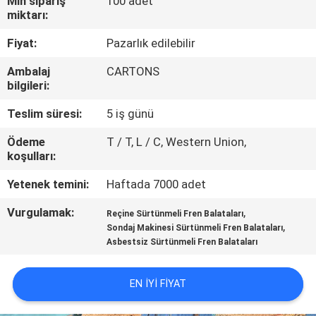
Min sipariş
100 adet
KONTROL
miktarı:
Fiyat:
Pazarlık edilebilir
BIZE
Ambalaj
CARTONS
ULAŞIN
bilgileri:
Teslim süresi:
5 iş günü
BIR
Ödeme
T / T, L / C, Western Union,
TEKLIF
koşulları:
ISTEĞI
Yetenek temini:
Haftada 7000 adet
Vurgulamak:
,
SITE
Reçine Sürtünmeli Fren Balataları
,
Sondaj Makinesi Sürtünmeli Fren Balataları
HARITASI
Asbestsiz Sürtünmeli Fren Balataları
PRIVACY
EN IYI FIYAT
POLICY