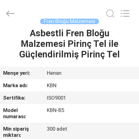
Zhengzhou
Kebona
Industry
Co.,
Ltd.
Fren Bloğu Malzemesi
All
Rights
Reserved.
Asbestli Fren Bloğu
EV
Malzemesi Pirinç Tel ile
ÜRÜN:%
Güçlendirilmiş Pirinç Tel
S
Menşe yeri:
Henan
HAKKIMIZDA
Marka adı:
KBN
Sertifika:
ISO9001
FABRIKA
Model
KBN-B5
TURU
numarası:
Min sipariş
300 adet
KALITE
miktarı: