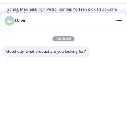
Sondaj Makinaları İçin Petrol Sondajı Yol Fren Blokları Dokuma
Fren Balataları
David
Asbest içermeyen dokuma fren astarı dokuma fren bloğu
petrol kuyusu sondajı için dokuma fren yastığı
10:18 AM
Buhur makinesi dokuma fren kaplamaları petrol kuyuları
sondajı için reçin fren blokları
Good day, what product are you looking for?
Popüler Kategoriler
Tüm
Fren Balata Rulosu
Fren Rulo Astarı
Dokuma Balata 
Fren Bloğu 
Rulosu
Malzemesi
Dokuma Fren Balata 
Endüstriyel Fren 
Malzemesi
Balatası