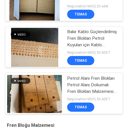
Kablo Güçlendirilmiş
Negociation MOQ:20 adet
TEMAS
Bakır Kablo Güçlendirilmiş
Fren Blokları Petrol
Kuyuları için Kablo
Dokuma Fren Blok
Negociation MOQ:30 ADET
Malzemesi
TEMAS
Petrol Alanı Fren Blokları
Petrol Alanı Dokumalı
Fren Blokları Malzemesi
Pile Driver Drilling Rig için
Negociation MOQ:30 ADET
TEMAS
Fren Bloğu Malzemesi