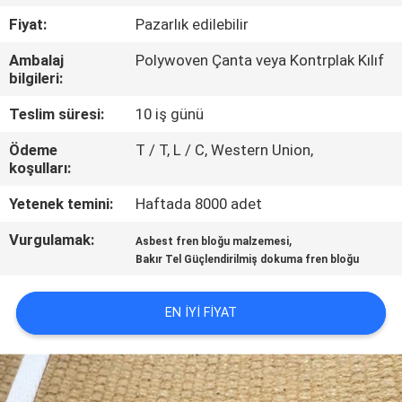
KONTROL
Fiyat:
Pazarlık edilebilir
Ambalaj
Polywoven Çanta veya Kontrplak Kılıf
BIZE
bilgileri:
ULAŞIN
Teslim süresi:
10 iş günü
Ödeme
T / T, L / C, Western Union,
BIR
koşulları:
TEKLIF
Yetenek temini:
Haftada 8000 adet
ISTEĞI
Vurgulamak:
,
Asbest fren bloğu malzemesi
Bakır Tel Güçlendirilmiş dokuma fren bloğu
SITE
HARITASI
EN IYI FIYAT
PRIVACY
POLICY