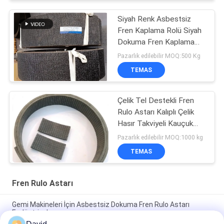
Siyah Renk Asbestsiz
Fren Kaplama Rolü Siyah
Dokuma Fren Kaplama
Rolü Karanlık Fren
Pazarlık edilebilir MOQ:500 Kg
TEMAS
Çelik Tel Destekli Fren
Rulo Astarı Kalıplı Çelik
Hasır Takviyeli Kauçuk
Malzeme
Pazarlık edilebilir MOQ:1000 kg
TEMAS
Fren Rulo Astarı
Gemi Makineleri İçin Asbestsiz Dokuma Fren Rulo Astarı
Endüstriyel