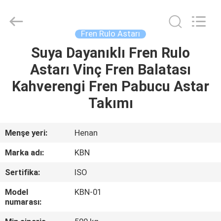
Zhengzhou
Kebona
Industry
Co.,
Ltd.
Fren Rulo Astarı
All
Rights
Reserved.
Suya Dayanıklı Fren Rulo
EV
Astarı Vinç Fren Balatası
ÜRÜN:%
Kahverengi Fren Pabucu Astar
S
Takımı
HAKKIMIZDA
Menşe yeri:
Henan
Marka adı:
KBN
FABRIKA
Sertifika:
ISO
TURU
Model
KBN-01
numarası:
KALITE