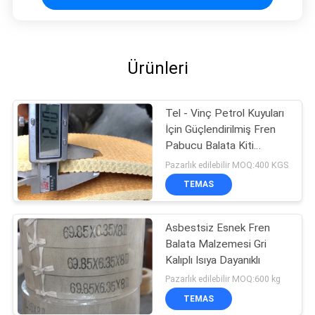
Ürünleri
Tel - Vinç Petrol Kuyuları
İçin Güçlendirilmiş Fren
Pabucu Balata Kiti
Asbestsiz
Pazarlık edilebilir MOQ:400 KGS
TEMAS
Asbestsiz Esnek Fren
Balata Malzemesi Gri
Kalıplı Isıya Dayanıklı
Pazarlık edilebilir MOQ:600 kg
TEMAS