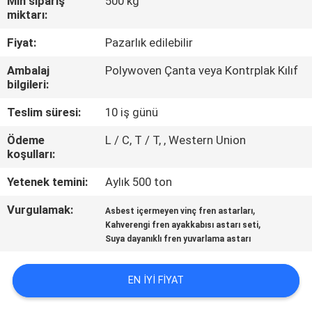
Min sipariş
500 kg
KONTROL
miktarı:
Fiyat:
Pazarlık edilebilir
BIZE
Ambalaj
Polywoven Çanta veya Kontrplak Kılıf
ULAŞIN
bilgileri:
Teslim süresi:
10 iş günü
BIR
Ödeme
L / C, T / T, , Western Union
TEKLIF
koşulları:
ISTEĞI
Yetenek temini:
Aylık 500 ton
Vurgulamak:
,
SITE
Asbest içermeyen vinç fren astarları
,
Kahverengi fren ayakkabısı astarı seti
HARITASI
Suya dayanıklı fren yuvarlama astarı
PRIVACY
EN IYI FIYAT
POLICY