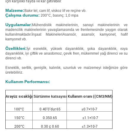
için karşılıklı fayda ve kar getirebilir.
Malzeme:
Bakır tel, cam lif, viskoz lif ve reçine vb.
Çalışma durumu:
200°C, basınç: 1,0 mpa
Uygulamalar:
Mühendislik makinelerinin, sanayi makinelerinin ve
madencilik makinelerinin yavaşlamasında ve frenlemesinde yaygın olarak
kullanılmaktadır.İnşaat MakineleriAsansör, asansör, kamyonet, hafif
kamyonet vb.
Özellikleri:
İyi esneklik, yüksek dayanıklılık, şoka dayanıklılık, ısıya
dayanıklılık, iyi çiftlik ve anastomoz, çevik fren, mükemmel yağ direnci ve su
direnci vb.
Esneklik, sertlik, genişlik, kalınlık, uzunluk ve malzemeyi isteğinize göre
üretebiliriz.
Kullanım Performansı:
Arayüz sıcaklığı
Sürtünme katsayısı
Kullanım oranı ((CM3/NM)
100°C
0.40'0'dur.65
≤0.7×10-7
150°C
0.350.65
≤1.1×10-7
200°C
0.30 ¢ 0.60
≤1.3×10-7