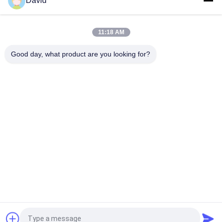
David
Otomatik Traktör Parçaları Fren Rulosu Astarlı Bakır Pirinçli
Fren Tamburu Fren Pabucu İçin
11:18 AM
Cam Viskon Fiber Fren Bandı Astar Malzemesi ISO9001
Sertifikası
Good day, what product are you looking for?
Popüler Kategoriler
Tüm
Fren Balata Rulosu
Fren Rulo Astarı
Dokuma Balata 
Fren Bloğu 
Rulosu
Malzemesi
Dokuma Fren Balata 
Endüstriyel Fren 
Malzemesi
Balatası
Conta Halkası 
Asbestsiz Fren 
Contası
Balatası
Teklif isteği