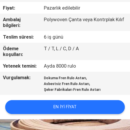
KONTROL
Fiyat:
Pazarlık edilebilir
Ambalaj
Polywoven Çanta veya Kontrplak Kılıf
BIZE
bilgileri:
ULAŞIN
Teslim süresi:
6 iş günü
Ödeme
T / T, L / C, D / A
BIR
koşulları:
TEKLIF
Yetenek temini:
Ayda 8000 rulo
ISTEĞI
Vurgulamak:
,
Dokuma Fren Rulo Astarı
,
Asbestsiz Fren Rulo Astarı
SITE
Şeker Fabrikaları Fren Rulo Astarı
HARITASI
EN IYI FIYAT
PRIVACY
POLICY