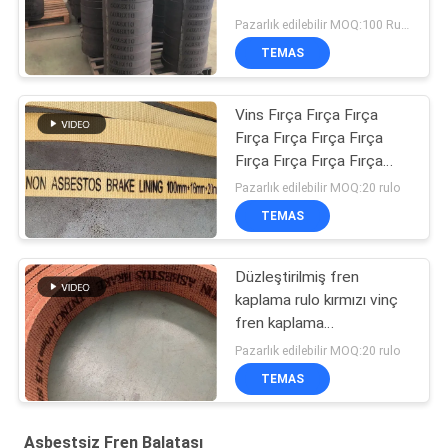
Pazarlık edilebilir MOQ:100 Rulo
TEMAS
Vins Fırça Fırça Fırça
Fırça Fırça Fırça Fırça
Fırça Fırça Fırça Fırça
Fırça Fırça Fırça
Pazarlık edilebilir MOQ:20 rulo
TEMAS
Düzleştirilmiş fren
kaplama rulo kırmızı vinç
fren kaplama
topraklanmış dokuma
Pazarlık edilebilir MOQ:20 rulo
fren kaplama
TEMAS
Asbestsiz Fren Balatası