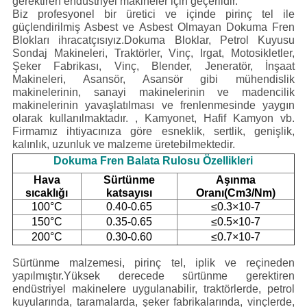
gerektiren endüstriyel makineler için geçerlidir.
Biz profesyonel bir üretici ve içinde pirinç tel ile
güçlendirilmiş Asbest ve Asbest Olmayan Dokuma Fren
Blokları ihracatçısıyız.Dokuma Bloklar, Petrol Kuyusu
Sondaj Makineleri, Traktörler, Vinç, Irgat, Motosikletler,
Şeker Fabrikası, Vinç, Blender, Jeneratör, İnşaat
Makineleri, Asansör, Asansör gibi mühendislik
makinelerinin, sanayi makinelerinin ve madencilik
makinelerinin yavaşlatılması ve frenlenmesinde yaygın
olarak kullanılmaktadır. , Kamyonet, Hafif Kamyon vb.
Firmamız ihtiyacınıza göre esneklik, sertlik, genişlik,
kalınlık, uzunluk ve malzeme üretebilmektedir.
Dokuma Fren Balata Rulosu Özellikleri
Hava
Sürtünme
Aşınma
sıcaklığı
katsayısı
Oranı(Cm3/Nm)
100°C
0.40-0.65
≤0.3×10-7
150°C
0.35-0.65
≤0.5×10-7
200°C
0.30-0.60
≤0.7×10-7
Sürtünme malzemesi, pirinç tel, iplik ve reçineden
yapılmıştır.Yüksek derecede sürtünme gerektiren
endüstriyel makinelere uygulanabilir, traktörlerde, petrol
kuyularında, taramalarda, şeker fabrikalarında, vinçlerde,