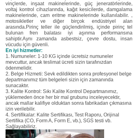
vinçlerde, inşaat makinelerinde, güç jeneratörlerinde,
voltaj kontrol cihazlarında, kağıt kesicilerde, damgalama
makinelerinde, cam eritme makinelerinde kullanılabilir. ,
motosikletler ve diğer birçok endüstriyel alan
arasında.Pirinç teller ile güçlendirilmiş, içinde pirinç tel
bulunan fren balatası iyi aşınma performansına
sahiptir.Aynı zamanda asbestsiz, çevre dostu, insan
vücudu için güvenli.
En iyi hizmetler:
1. Numuneler: 1-10 KG içinde ücretsiz numuneler
mevcuttur, ancak teslimat ücreti sizin tarafınızdan
ödenmelidir.
2. Belge Hizmeti: Sevk edildikten sonra profesyonel belge
departmanımız tüm belgeleri sizin için zamanında
sunacaktır.
3. Kalite Kontrol: Sıkı Kalite Kontrol Departmanımız,
yüklemeden önce her bir mal grubunu inceleyecektir,
ancak mallar kalifiye olduktan sonra fabrikadan çıkmasına
izin verilebilir.
4. Sertifikalar: Kalite Sertifikası, Test Raporu, Orijinal
Sertifika (CO, Form A, Form E, vb.), SGS testi vb.
Sağlayabiliriz.