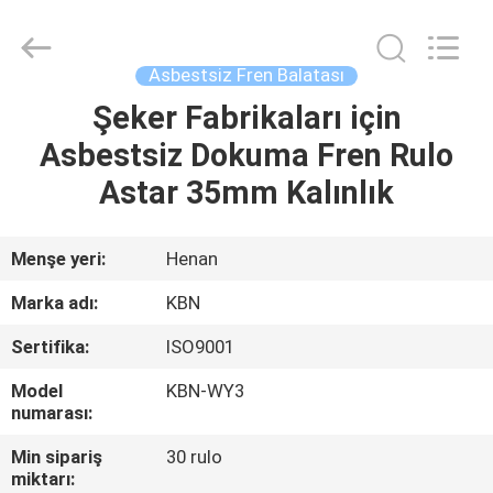
Zhengzhou
Kebona
Industry
Co.,
Ltd.
Asbestsiz Fren Balatası
All
Rights
Reserved.
Şeker Fabrikaları için
EV
Asbestsiz Dokuma Fren Rulo
ÜRÜN:%
Astar 35mm Kalınlık
S
Menşe yeri:
Henan
HAKKIMIZDA
Marka adı:
KBN
Sertifika:
ISO9001
FABRIKA
Model
KBN-WY3
TURU
numarası:
Min sipariş
30 rulo
KALITE
miktarı: